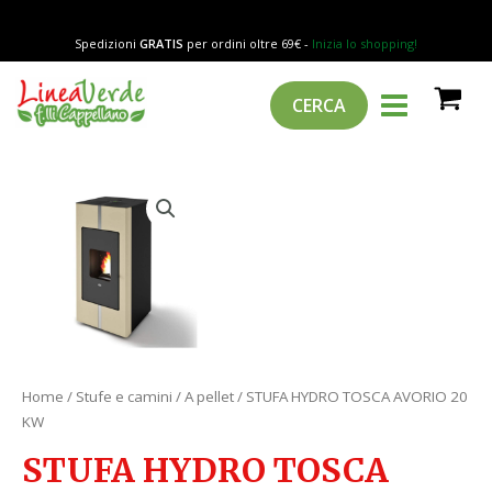
Vai
AVORIO
al
20
Spedizioni
GRATIS
per ordini oltre 69€ -
Inizia lo shopping!
contenuto
KW
MAIN
Cerca
quantità
CERCA
MENU
STUFA
HYDRO
TOSCA
AVORIO
20
KW
quantità
Home
/
Stufe e camini
/
A pellet
/ STUFA HYDRO TOSCA AVORIO 20
KW
STUFA HYDRO TOSCA