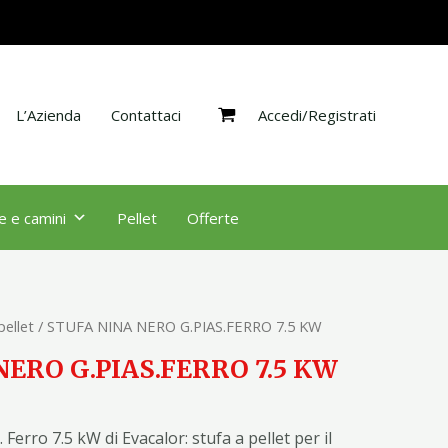
G.PIAS.FERRO
7.5
KW
quantità
Accedi/Registrati
L’Azienda
Contattaci
e e camini
Pellet
Offerte
pellet
/ STUFA NINA NERO G.PIAS.FERRO 7.5 KW
NERO G.PIAS.FERRO 7.5 KW
 Ferro 7.5 kW di Evacalor: stufa a pellet per il