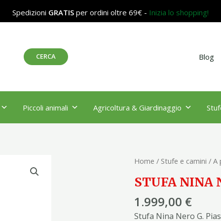
Spedizioni
GRATIS
per ordini oltre 69€ -
Inizia lo shopping!
Cerca
CERCA
Blog
Piccoli animali
Agricoltura & Giardinaggio
Stuf
STUFA
Home
/
Stufe e camini
/
A 
NINA
STUFA NINA 
NERO
G.PIAS.FERRO
1.999,00
€
7.5
Stufa Nina Nero G. Pias.