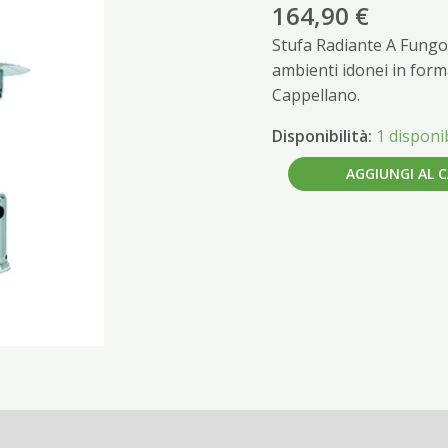
KW
164,90
€
13
Stufa Radiante A Fungo 
quantità
ambienti idonei in form
Cappellano.
Disponibilità:
1 disponib
AGGIUNGI AL 