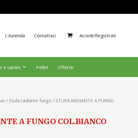
FUNGO
COL.BIANCO
KW
13
Accedi/Registrati
quantità
L’Azienda
Contattaci
e e camini
Pellet
Offerte
gas
/
Stufa radiante fungo
/ STUFA RADIANTE A FUNGO
NTE A FUNGO COL.BIANCO