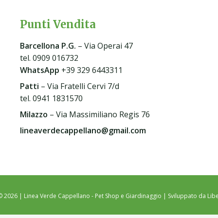
Punti Vendita
Barcellona P.G
.
– Via Operai 47
tel. 0909 016732
WhatsApp
+39 329 6443311
Patti
– Via Fratelli Cervi 7/d
tel. 0941 1831570
Milazzo
– Via Massimiliano Regis 76
lineaverdecappellano@gmail.com
© 2026 | Linea Verde Cappellano - Pet Shop e Giardinaggio | Sviluppato da
Libe