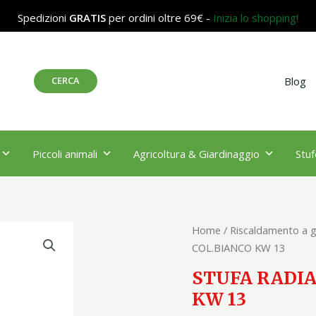
Spedizioni
GRATIS
per ordini oltre 69€ -
Inizia lo shopping!
Cerca
CERCA
Blog
Piccoli animali
Agricoltura & Giardinaggio
Stuf
STUFA
Home
/
Riscaldamento a 
RADIANTE
COL.BIANCO KW 13
A
STUFA RADIA
FUNGO
KW 13
COL.BIANCO