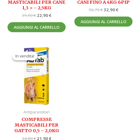
MASTICABILI PER CANE
CANI FINO A 4KG 6PIP
1,3 > – 2,5KG
56,70
€
32,90
€
35,90
€
22,90
€
AGGIUNGI AL CARRELLO
AGGIUNGI AL CARRELLO
Il
Il
prezzo
prezzo
In vendita!
In vendita!
originale
attuale
era:
è:
34,80 €.
21,90 €.
Antiparassitari
COMPRESSE
MASTICABILI PER
GATTO 0,5 – 2,0KG
34,80
€
21,90
€