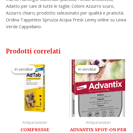
Adatto per cani di tutte le taglie; Colore Azzurro scuro,
Azzurro chiaro; prodotto selezionato per qualità e praticità.
Ordina Tappetino Spruzza Acqua Fresk Lenny online su Linea
Verde Cappellano.
Prodotti correlati
Il
Il
Il
Il
prezzo
prezzo
prezzo
prezzo
In vendita!
In vendita!
In vendita!
In vendita!
originale
attuale
originale
attuale
era:
è:
era:
è:
35,90 €.
22,90 €.
56,70 €.
32,90 €.
Antiparassitari
Antiparassitari
COMPRESSE
ADVANTIX SPOT-ON PER