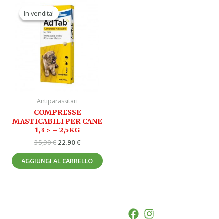
Il
Il
prezzo
prezzo
In vendita!
In vendita!
originale
attuale
era:
è:
35,90 €.
22,90 €.
Antiparassitari
COMPRESSE
MASTICABILI PER CANE
1,3 > – 2,5KG
35,90
€
22,90
€
AGGIUNGI AL CARRELLO