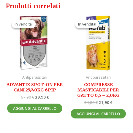
Prodotti correlati
Il
Il
Il
Il
prezzo
prezzo
prezzo
prezzo
In vendita!
In vendita!
In vendita!
In vendita!
originale
attuale
originale
attuale
era:
è:
era:
è:
67,90 €.
39,90 €.
34,80 €.
21,90 €.
Antiparassitari
Antiparassitari
ADVANTIX SPOT-ON PER
COMPRESSE
CANI 25/40KG 6PIP
MASTICABILI PER
GATTO 0,5 – 2,0KG
67,90
€
39,90
€
34,80
€
21,90
€
AGGIUNGI AL CARRELLO
AGGIUNGI AL CARRELLO