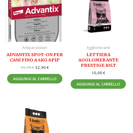
era:
è:
56,70 €.
32,90 €.
Antiparassitari
Agglomeranti
ADVANTIX SPOT-ON PER
LETTIERA
CANI FINO A 4KG 6PIP
AGGLOMERANTE
PRESTIGE 10LT
56,70
€
32,90
€
10,00
€
AGGIUNGI AL CARRELLO
AGGIUNGI AL CARRELLO