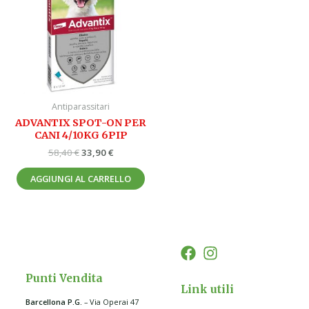
58,40 €.
33,90 €.
Antiparassitari
ADVANTIX SPOT-ON PER
CANI 4/10KG 6PIP
58,40
€
33,90
€
AGGIUNGI AL CARRELLO
Punti Vendita
Link utili
Barcellona P.G
.
– Via Operai 47