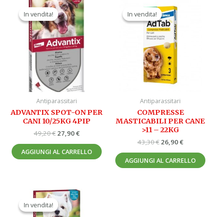
Il
Il
Il
Il
prezzo
prezzo
prezzo
prezzo
In vendita!
In vendita!
In vendita!
In vendita!
originale
attuale
originale
attuale
era:
è:
era:
è:
49,20 €.
27,90 €.
43,30 €.
26,90 €.
Antiparassitari
Antiparassitari
ADVANTIX SPOT-ON PER
COMPRESSE
CANI 10/25KG 4PIP
MASTICABILI PER CANE
>11 – 22KG
49,20
€
27,90
€
43,30
€
26,90
€
AGGIUNGI AL CARRELLO
AGGIUNGI AL CARRELLO
Il
Il
prezzo
prezzo
In vendita!
In vendita!
originale
attuale
era:
è: