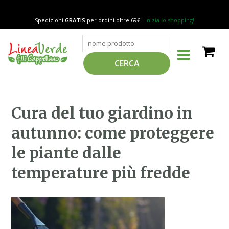
Vai
al
Spedizioni
GRATIS
per ordini oltre 69€ -
Inizia lo shopping!
contenuto
MAIN
Cerca
MENU
CERCA
Cura
Cura del tuo giardino in
del
autunno: come proteggere
tuo
giardino
le piante dalle
in
autunno:
temperature più fredde
come
proteggere
le
piante
dalle