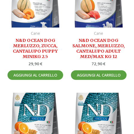
Cane
Cane
N&D OCEAN DOG
N&D OCEAN DOG
MERLUZZO, ZUCCA,
SALMONE, MERLUZZO,
CANTALUPO PUPPY
CANTALUPO ADULT
MINIKG 2.5
MED/MAX KG 12
29,90
€
72,90
€
AGGIUNGI AL CARRELLO
AGGIUNGI AL CARRELLO