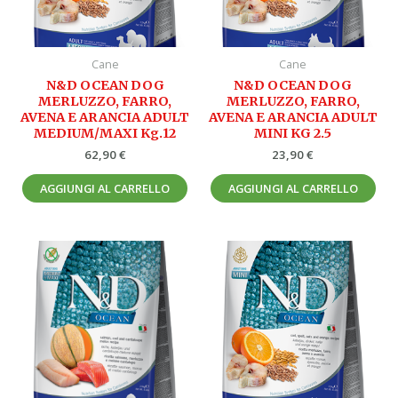
Cane
Cane
N&D OCEAN DOG
N&D OCEAN DOG
MERLUZZO, FARRO,
MERLUZZO, FARRO,
AVENA E ARANCIA ADULT
AVENA E ARANCIA ADULT
MEDIUM/MAXI Kg.12
MINI KG 2.5
62,90
€
23,90
€
AGGIUNGI AL CARRELLO
AGGIUNGI AL CARRELLO