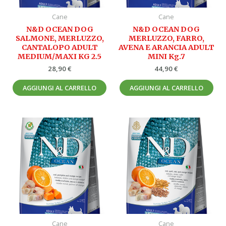
Cane
Cane
N&D OCEAN DOG
N&D OCEAN DOG
SALMONE, MERLUZZO,
MERLUZZO, FARRO,
CANTALOPO ADULT
AVENA E ARANCIA ADULT
MEDIUM/MAXI KG 2.5
MINI Kg.7
28,90
€
44,90
€
AGGIUNGI AL CARRELLO
AGGIUNGI AL CARRELLO
Cane
Cane