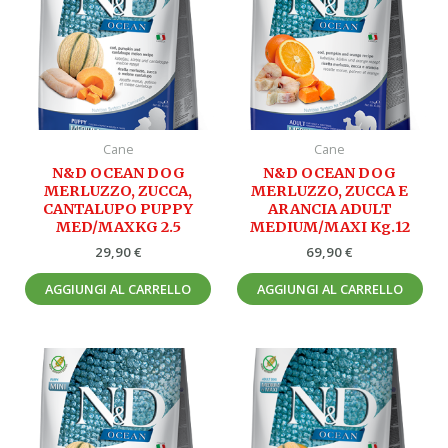
Cane
Cane
N&D OCEAN DOG
N&D OCEAN DOG
MERLUZZO, ZUCCA,
MERLUZZO, ZUCCA E
CANTALUPO PUPPY
ARANCIA ADULT
MED/MAXKG 2.5
MEDIUM/MAXI Kg.12
29,90
€
69,90
€
AGGIUNGI AL CARRELLO
AGGIUNGI AL CARRELLO