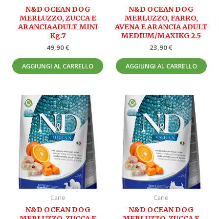
N&D OCEAN DOG
N&D OCEAN DOG
MERLUZZO, ZUCCA E
MERLUZZO, FARRO,
ARANCIAADULT MINI
AVENA E ARANCIA ADULT
Kg.7
MEDIUM/MAXIKG 2.5
49,90
€
23,90
€
AGGIUNGI AL CARRELLO
AGGIUNGI AL CARRELLO
Cane
Cane
N&D OCEAN DOG
N&D OCEAN DOG
MERLUZZO, ZUCCA E
MERLUZZO, ZUCCA E