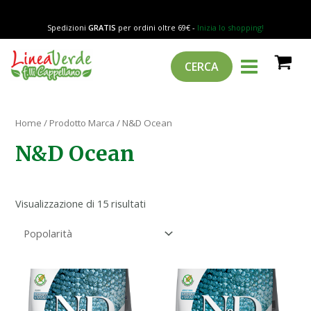
Popolarità
Vai
al
Spedizioni
GRATIS
per ordini oltre 69€ -
Inizia lo shopping!
contenuto
MAIN
Cerca
CERCA
MENU
Home
/ Prodotto Marca / N&D Ocean
N&D Ocean
Visualizzazione di 15 risultati