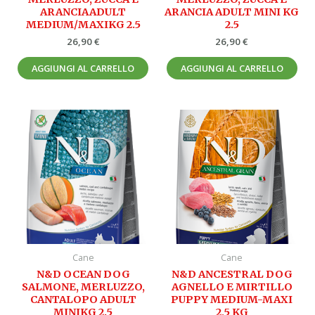
ARANCIAADULT
ARANCIA ADULT MINI KG
MEDIUM/MAXIKG 2.5
2.5
26,90
€
26,90
€
AGGIUNGI AL CARRELLO
AGGIUNGI AL CARRELLO
Cane
Cane
N&D OCEAN DOG
N&D ANCESTRAL DOG
SALMONE, MERLUZZO,
AGNELLO E MIRTILLO
CANTALOPO ADULT
PUPPY MEDIUM-MAXI
MINIKG 2.5
2,5 KG