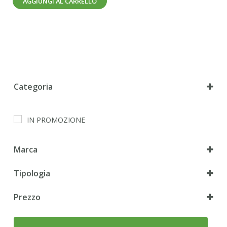
AGGIUNGI AL CARRELLO
Categoria
Cane
IN PROMOZIONE
Gatto
Marca
Tipologia
Secco
Prezzo