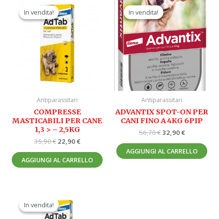
prezzo
prezzo
prezzo
prezzo
In vendita!
In vendita!
In vendita!
In vendita!
originale
attuale
originale
attuale
era:
è:
era:
è:
35,90 €.
22,90 €.
56,70 €.
32,90 €.
Antiparassitari
Antiparassitari
COMPRESSE
ADVANTIX SPOT-ON PER
MASTICABILI PER CANE
CANI FINO A 4KG 6PIP
1,3 > – 2,5KG
56,70
€
32,90
€
35,90
€
22,90
€
AGGIUNGI AL CARRELLO
AGGIUNGI AL CARRELLO
Il
Il
prezzo
prezzo
In vendita!
In vendita!
originale
attuale
era:
è: