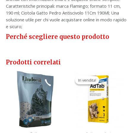
Caratteristiche principali: marca Flamingo; formato 11 cm,
190 ml; Ciotola Gatto Pedro Antiscivolo 11Cm 190Ml; Una
soluzione utile per chi vuole acquistare online in modo rapido
e sicuro;
Perché scegliere questo prodotto
Prodotti correlati
Il
Il
prezzo
prezzo
In vendita!
In vendita!
originale
attuale
era:
è:
35,90 €.
22,90 €.