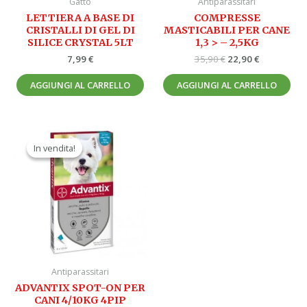
Gatto
Antiparassitari
LETTIERA A BASE DI
COMPRESSE
CRISTALLI DI GEL DI
MASTICABILI PER CANE
SILICE CRYSTAL 5LT
1,3 > – 2,5KG
7,99
€
35,90
€
22,90
€
AGGIUNGI AL CARRELLO
AGGIUNGI AL CARRELLO
Il
Il
prezzo
prezzo
In vendita!
In vendita!
originale
attuale
era:
è:
44,20 €.
25,90 €.
Antiparassitari
ADVANTIX SPOT-ON PER
CANI 4/10KG 4PIP