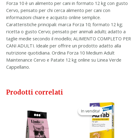
Forza 10 è un alimento per cani in formato 12 kg con gusto
Cervo, pensato per chi cerca alimento per cani con
informazioni chiare e acquisto online semplice.
Caratteristiche principali: marca Forza 10; formato 12 kg;
ricetta o gusto Cervo; pensato per animali adulti; adatto a
taglie medie secondo il modello; ALIMENTO COMPLETO PER
CANI ADULTI. Ideale per offrire un prodotto adatto alla
nutrizione quotidiana. Ordina Forza 10 Medium Adult
Maintenance Cervo e Patate 12 kg online su Linea Verde
Cappellano.
Prodotti correlati
Il
Il
prezzo
prezzo
In vendita!
In vendita!
originale
attuale
era:
è:
34,80 €.
21,90 €.