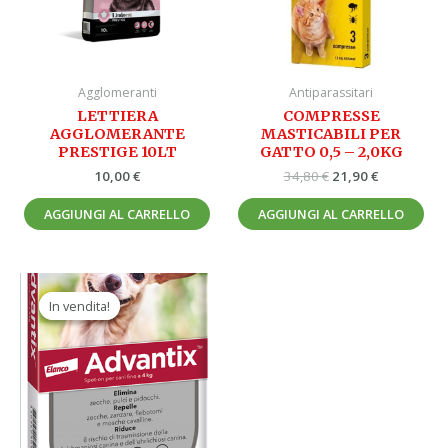
Agglomeranti
Antiparassitari
LETTIERA
COMPRESSE
AGGLOMERANTE
MASTICABILI PER
PRESTIGE 10LT
GATTO 0,5 – 2,0KG
10,00
€
34,80
€
21,90
€
AGGIUNGI AL CARRELLO
AGGIUNGI AL CARRELLO
Il
Il
prezzo
prezzo
In vendita!
In vendita!
originale
attuale
era:
è:
56,70 €.
32,90 €.