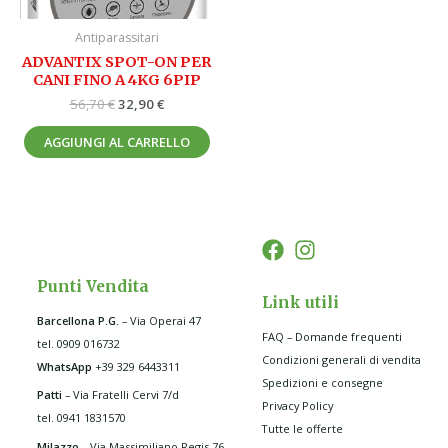
Antiparassitari
ADVANTIX SPOT-ON PER
CANI FINO A 4KG 6PIP
56,70
€
32,90
€
AGGIUNGI AL CARRELLO
Punti Vendita
Link utili
Barcellona P.G
.
– Via Operai 47
FAQ – Domande frequenti
tel. 0909 016732
Condizioni generali di vendita
WhatsApp
+39 329 6443311
Spedizioni e consegne
Patti
– Via Fratelli Cervi 7/d
Privacy Policy
tel. 0941 1831570
Tutte le offerte
Milazzo
– Via Massimiliano Regis 76