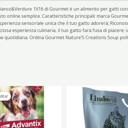
anco&Verdure 1X16 di Gourmet è un alimento per gatti con g
to online semplice. Caratteristiche principali: marca Gourmet
rienza sensoriale unica che il tuo gatto adorerà; Riconoscera
ziosa esperienza culinaria, il tuo gatto farà fusa di piacere;
ione quotidiana. Ordina Gourmet Nature’S Creations Soup po
Il
Il
prezzo
prezzo
dita!
dita!
originale
attuale
era:
è:
49,20 €.
27,90 €.