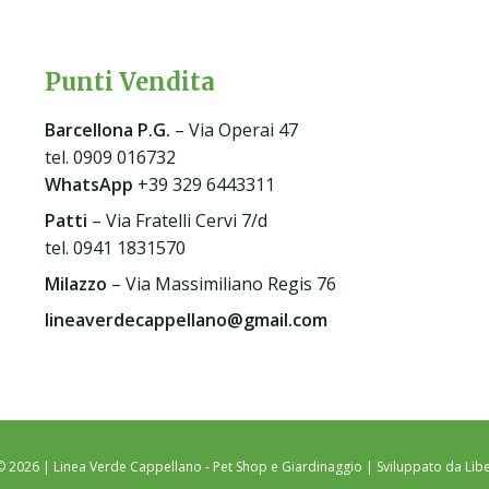
Punti Vendita
Barcellona P.G
.
– Via Operai 47
tel. 0909 016732
WhatsApp
+39 329 6443311
Patti
– Via Fratelli Cervi 7/d
tel. 0941 1831570
Milazzo
– Via Massimiliano Regis 76
lineaverdecappellano@gmail.com
© 2026 | Linea Verde Cappellano - Pet Shop e Giardinaggio | Sviluppato da
Libe