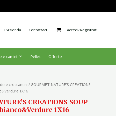
SOUP
Pollo
&
Pesce
Accedi/Registrati
bianco&Verdure
L’Azienda
Contattaci
1X16
quantità
e e camini
Pellet
Offerte
do e croccantini
/ GOURMET NATURE’S CREATIONS
co&Verdure 1X16
TURE’S CREATIONS SOUP
 bianco&Verdure 1X16