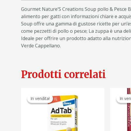
Gourmet Nature’S Creations Soup pollo & Pesce Bi
alimento per gatti con informazioni chiare e acquis
Soup offre una gamma di gustose ricette per un’espe
come pezzetti di pollo o pesce; La zuppa è una deli
Ideale per offrire un prodotto adatto alla nutriz
Verde Cappellano.
Prodotti correlati
Il
Il
prezzo
prezzo
In vendita!
In vendita!
In ven
In ven
originale
attuale
era:
è:
39,50 €.
24,90 €.