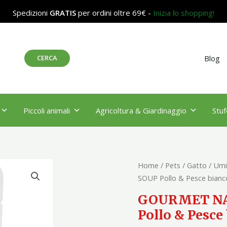
Spedizioni
GRATIS
per ordini oltre 69€ -
Inizia lo shopping!
Cerca
CERCA
Blog
Piccoli animali
Agricoltura & Giardinaggio
Stuf
GOURMET
Home
/
Pets
/
Gatto
/
Umi
NATURE'S
SOUP Pollo & Pesce bian
CREATIONS
GOURMET NA
SOUP
Pollo & Pesce
Pollo