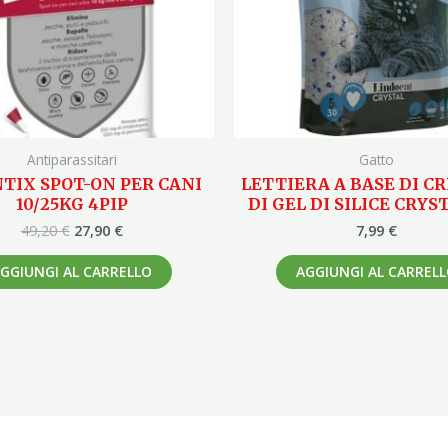
Antiparassitari
Gatto
TIX SPOT-ON PER CANI
LETTIERA A BASE DI CR
10/25KG 4PIP
DI GEL DI SILICE CRYS
49,20
€
27,90
€
7,99
€
GGIUNGI AL CARRELLO
AGGIUNGI AL CARREL