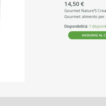
&
14,50
€
Pesce
Gourmet Nature’S Crea
bianco&Verdure
Gourmet: alimento per g
1X16
quantità
Disponibilità:
1 disponib
AGGIUNGI AL 