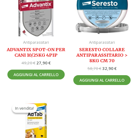
Antiparassitari
Antiparassitari
ADVANTIX SPOT-ON PER
SERESTO COLLARE
CANI 10/25KG 4PIP
ANTIPARASSITARIO >
8KG CM 70
49,20
€
27,90
€
58,70
€
32,90
€
AGGIUNGI AL CARRELLO
AGGIUNGI AL CARRELLO
Il
Il
prezzo
prezzo
In vendita!
In vendita!
originale
attuale
era:
è:
39,50 €.
24,90 €.