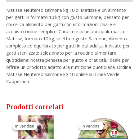
Matisse Neutered salmone kg 10 di Matisse è un alimento
per gatti in formato 10 kg con gusto Salmone, pensato per
chi cerca alimento per gatti con informazioni chiare e
acquisto online semplice. Caratteristiche principali: marca
Matisse; formato 10 kg; ricetta o gusto Salmone; Alimento
completo ed equilibrato per gatti in età adulta, indicato per
gatti sterilizzati; selezionato per la routine alimentare
quotidiana; ricetta pensata per gusto e praticità. Ideale per
offrire un prodotto adatto alla nutrizione quotidiana. Ordina
Matisse Neutered salmone kg 10 online su Linea Verde
Cappellano.
Prodotti correlati
Il
Il
Il
Il
prezzo
prezzo
prezzo
prezzo
In vendita!
In vendita!
In vendita!
In vendita!
originale
attuale
originale
attuale
era:
è:
era:
è:
49,20 €.
27,90 €.
58,70 €.
32,90 €.