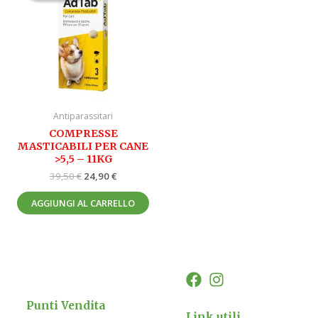
era:
è:
39,50 €.
24,90 €.
Antiparassitari
COMPRESSE
MASTICABILI PER CANE
>5,5 – 11KG
39,50
€
24,90
€
AGGIUNGI AL CARRELLO
Punti Vendita
Link utili