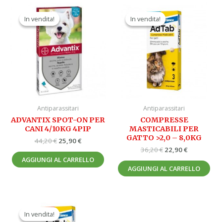
Il
Il
Il
Il
prezzo
prezzo
prezzo
prezzo
In vendita!
In vendita!
In vendita!
In vendita!
originale
attuale
originale
attuale
era:
è:
era:
è:
44,20 €.
25,90 €.
36,20 €.
22,90 €.
Antiparassitari
Antiparassitari
ADVANTIX SPOT-ON PER
COMPRESSE
CANI 4/10KG 4PIP
MASTICABILI PER
GATTO >2,0 – 8,0KG
44,20
€
25,90
€
36,20
€
22,90
€
AGGIUNGI AL CARRELLO
AGGIUNGI AL CARRELLO
Il
Il
prezzo
prezzo
In vendita!
In vendita!
originale
attuale