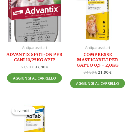
era:
è:
era:
è:
63,90 €.
37,90 €.
34,80 €.
21,90 €.
Antiparassitari
Antiparassitari
ADVANTIX SPOT-ON PER
COMPRESSE
CANI 10/25KG 6PIP
MASTICABILI PER
GATTO 0,5 – 2,0KG
63,90
€
37,90
€
34,80
€
21,90
€
AGGIUNGI AL CARRELLO
AGGIUNGI AL CARRELLO
Il
Il
prezzo
prezzo
In vendita!
In vendita!
originale
attuale
era:
è:
37,30 €.
23,90 €.