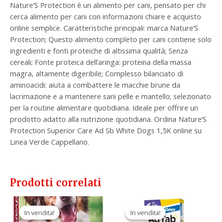
Nature’S Protection è un alimento per cani, pensato per chi
cerca alimento per cani con informazioni chiare e acquisto
online semplice. Caratteristiche principali: marca Nature’S
Protection; Questo alimento completo per cani contiene solo
ingredienti e fonti proteiche di altissima qualità; Senza
cereali; Fonte proteica dell’aringa: proteina della massa
magra, altamente digeribile; Complesso bilanciato di
aminoacidi: aiuta a combattere le macchie brune da
lacrimazione e a mantenere sani pelle e mantello; selezionato
per la routine alimentare quotidiana. Ideale per offrire un
prodotto adatto alla nutrizione quotidiana. Ordina Nature’S
Protection Superior Care Ad Sb White Dogs 1,5K online su
Linea Verde Cappellano.
Prodotti correlati
Il
Il
Il
Il
prezzo
prezzo
prezzo
prezzo
In vendita!
In vendita!
In vendita!
In vendita!
originale
attuale
originale
attuale