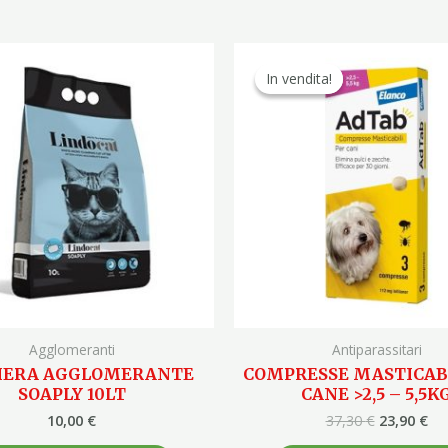
Il
Il
prezzo
pr
In vendita!
In vendita!
originale
at
era:
è:
37,30 €.
23,
Agglomeranti
Antiparassitari
IERA AGGLOMERANTE
COMPRESSE MASTICABI
SOAPLY 10LT
CANE >2,5 – 5,5K
10,00
€
37,30
€
23,90
€