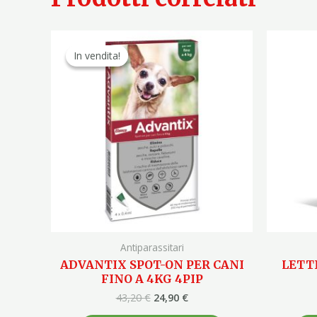
Il
Il
prezzo
prezzo
In vendita!
In vendita!
originale
attuale
era:
è:
43,20 €.
24,90 €.
Antiparassitari
ADVANTIX SPOT-ON PER CANI
LETT
FINO A 4KG 4PIP
43,20
€
24,90
€