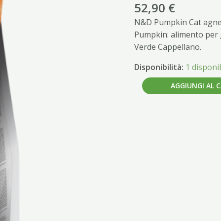
MIRTILLO
52,90
€
ADULT
N&D Pumpkin Cat agnell
NEUTERED
Pumpkin: alimento per g
KG
Verde Cappellano.
5
quantità
Disponibilità:
1 disponib
AGGIUNGI AL 