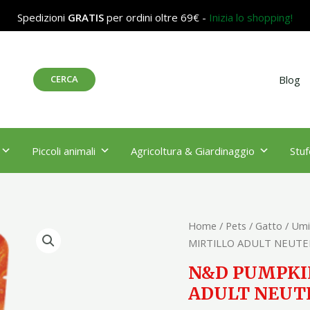
Spedizioni
GRATIS
per ordini oltre 69€ -
Inizia lo shopping!
Cerca
CERCA
Blog
Piccoli animali
Agricoltura & Giardinaggio
Stuf
N&D
Home
/
Pets
/
Gatto
/
Umi
PUMPKIN
MIRTILLO ADULT NEUTE
CAT
N&D PUMPKIN
AGNELLO
ADULT NEUTE
E