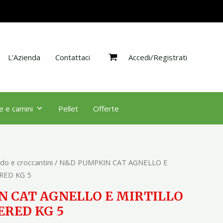
AGNELLO
E
MIRTILLO
ADULT
Accedi/Registrati
NEUTERED
L’Azienda
Contattaci
KG
5
quantità
e e camini
Pellet
Offerte
do e croccantini
/ N&D PUMPKIN CAT AGNELLO E
RED KG 5
 CAT AGNELLO E MIRTILLO
RED KG 5