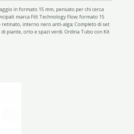
inaggio in formato 15 mm, pensato per chi cerca
incipali: marca Fitt Technology Flow; formato 15
e retinato, interno nero anti-alga; Completo di set
a di piante, orto e spazi verdi. Ordina Tubo con Kit
sto
dotto
anti.
ioni