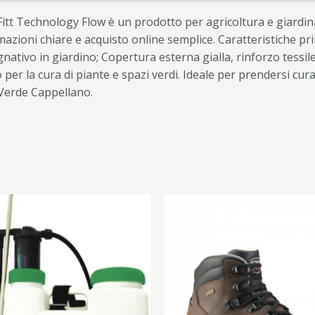
 Fitt Technology Flow è un prodotto per agricoltura e giard
azioni chiare e acquisto online semplice. Caratteristiche pr
nativo in giardino; Copertura esterna gialla, rinforzo tessil
 per la cura di piante e spazi verdi. Ideale per prendersi cur
 Verde Cappellano.
Que
pro
ha
più
vari
Le
opz