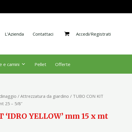
'IDRO
YELLOW'
mm
15
Accedi/Registrati
x
L’Azienda
Contattaci
mt
25
-
5/8"
e e camini
Pellet
Offerte
quantità
rdinaggio
/
Attrezzatura da giardino
/ TUBO CON KIT
t 25 – 5/8″
T ‘IDRO YELLOW’ mm 15 x mt