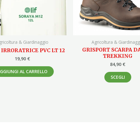
pos
ess
scel
nell
pag
gricoltura & Giardinaggio
Agricoltura & Giardinagg
del
GRISPORT SCARPA D
IRRORATRICE PVC LT 12
pro
TREKKING
19,90
€
84,90
€
GGIUNGI AL CARRELLO
SCEGLI