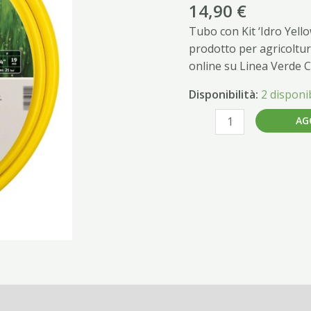
mm
14,90
€
15
Tubo con Kit ‘Idro Yell
x
prodotto per agricoltu
mt
online su Linea Verde 
25
-
Disponibilità:
2 disponib
5/8"
AG
quantità