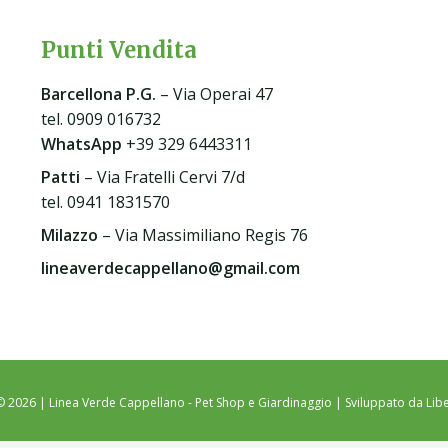
Punti Vendita
Barcellona P.G
.
– Via Operai 47
tel. 0909 016732
WhatsApp
+39 329 6443311
Patti
– Via Fratelli Cervi 7/d
tel. 0941 1831570
Milazzo
– Via Massimiliano Regis 76
lineaverdecappellano@gmail.com
© 2026 | Linea Verde Cappellano - Pet Shop e Giardinaggio | Sviluppato da
Libe