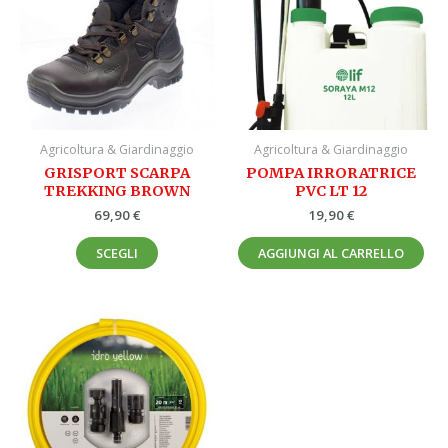
più
varianti.
Le
opzioni
possono
essere
Agricoltura & Giardinaggio
Agricoltura & Giardinaggio
scelte
GRISPORT SCARPA
POMPA IRRORATRICE
nella
TREKKING BROWN
PVC LT 12
pagina
69,90
€
19,90
€
del
prodotto
SCEGLI
AGGIUNGI AL CARRELLO