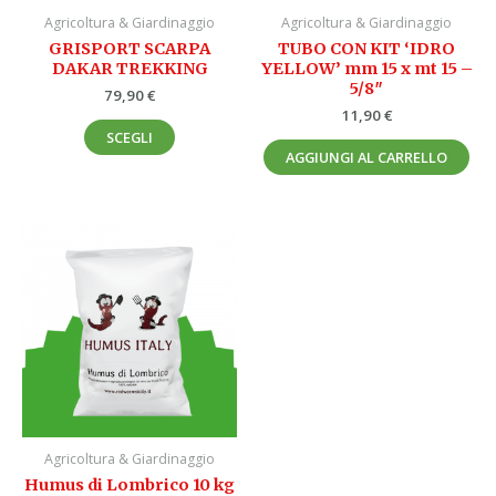
essere
Agricoltura & Giardinaggio
Agricoltura & Giardinaggio
scelte
GRISPORT SCARPA
TUBO CON KIT ‘IDRO
nella
DAKAR TREKKING
YELLOW’ mm 15 x mt 15 –
pagina
5/8″
79,90
€
del
11,90
€
prodotto
SCEGLI
AGGIUNGI AL CARRELLO
Agricoltura & Giardinaggio
Humus di Lombrico 10 kg