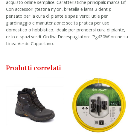
acquisto online semplice. Caratteristiche principali: marca Lif;
Con accessori (testina nylon, bretella e lama 3 denti);
pensato per la cura di piante e spazi verdi; utile per
giardinaggio e manutenzione; scelta pratica per uso
domestico o hobbistico. Ideale per prendersi cura di piante,
orto e spazi verdi. Ordina Decespugliatore ‘Pg430W’ online su
Linea Verde Cappellano.
Prodotti correlati
Questo
prodotto
ha
più
varianti.
Le
opzioni
possono