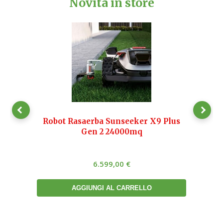
Novità in store
Robot Rasaerba Sunseeker X9 Plus
Ro
Gen 2 24000mq
6.599,00
€
AGGIUNGI AL CARRELLO