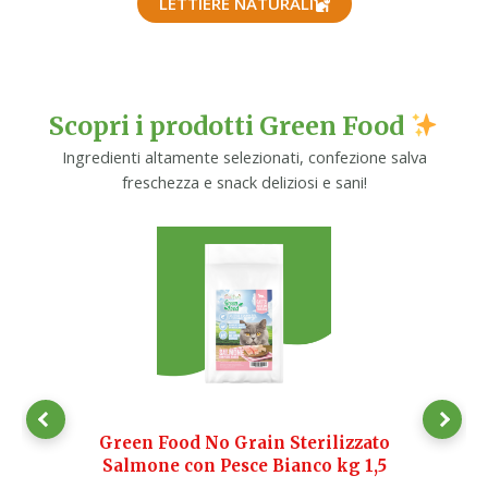
LETTIERE NATURALI
Scopri i prodotti Green Food
Ingredienti altamente selezionati, confezione salva
freschezza e snack deliziosi e sani!
to
Green Food No Grain Sterilizzato
G
,5
Salmone con Pesce Bianco kg 1,5
Pe