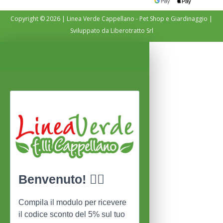
Copyright © 2026 | Linea Verde Cappellano - Pet Shop e Giardinaggio |
Sviluppato da
Liberotratto Srl