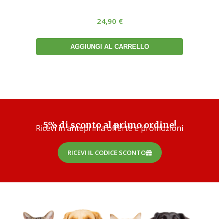
24,90
€
AGGIUNGI AL CARRELLO
5% di sconto al primo ordine!
Ricevi in anteprima offerte e promozioni
RICEVI IL CODICE SCONTO