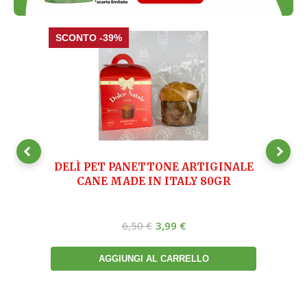
Il
Il
SCONTO -39%
SC
prezzo
prezzo
originale
attuale
era:
è:
6,50 €.
3,99 €.
LE
DELÌ PET PANETTONE ARTIGINALE
CANE MADE IN ITALY 80GR
AS
6,50
€
3,99
€
AGGIUNGI AL CARRELLO