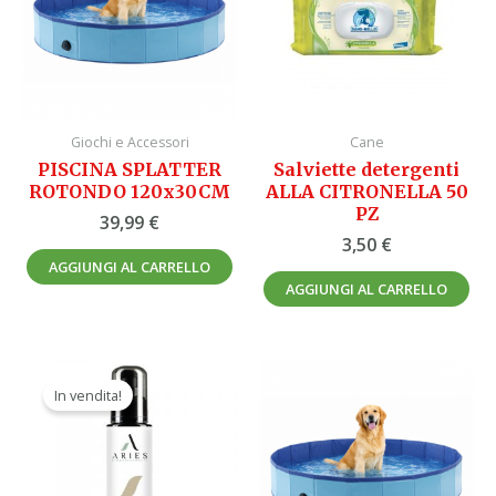
Giochi e Accessori
Cane
PISCINA SPLATTER
Salviette detergenti
ROTONDO 120x30CM
ALLA CITRONELLA 50
PZ
39,99
€
3,50
€
AGGIUNGI AL CARRELLO
AGGIUNGI AL CARRELLO
Il
Il
prezzo
prezzo
In vendita!
originale
attuale
era:
è:
25,00 €.
22,50 €.