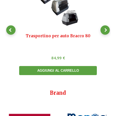
00
Trasportino per auto Bracco 80
TIR
84,99
€
AGGIUNGI AL CARRELLO
Brand