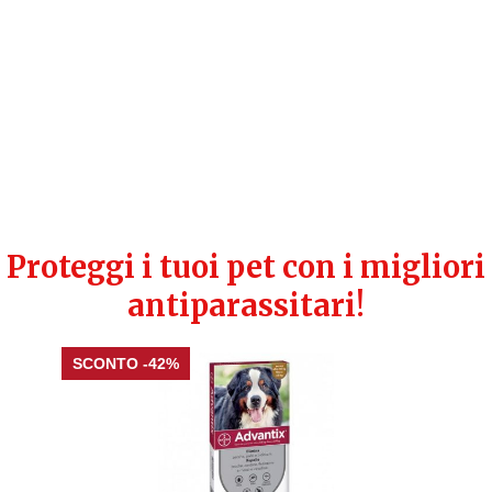
Proteggi i tuoi pet con i migliori
antiparassitari!
Il
Il
SCONTO -42%
prezzo
prezzo
originale
attuale
era:
è:
54,70 €.
31,90 €.